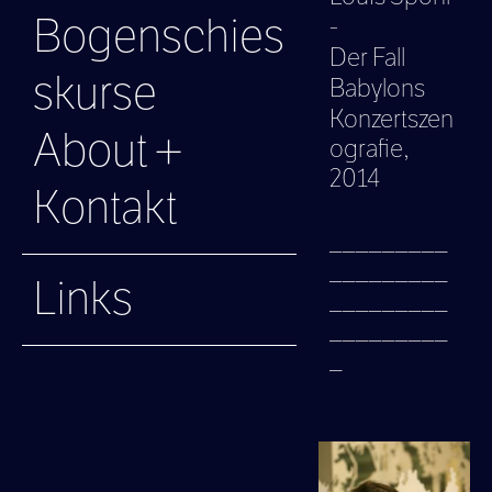
Bogenschies
-
Der Fall
skurse
Babylons
Konzertszen
About +
ografie,
2014
Kontakt
_________
_________
Links
_________
_________
_