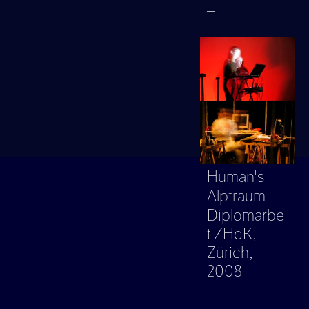
_
Human's
Alptraum
Diplomarbei
t ZHdK,
Zürich,
2008
_________
_________