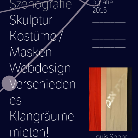
Szenografie
ografie,
2015
Skulptur
_________
_________
Kostüme /
_________
_________
Masken
_
Webdesign
Verschieden
es
Klangräume
mieten!
Louis Spohr