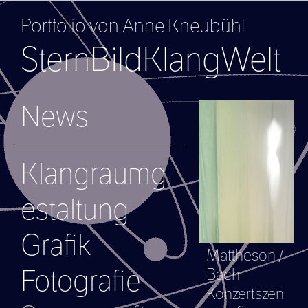
Portfolio von Anne Kneubühl
SternBildKlangWelt
News
Klangraumg
estaltung
Grafik
Mattheson /
Fotografie
Bach
Konzertszen