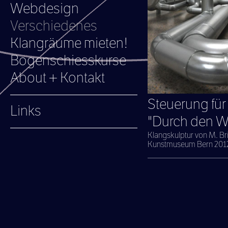
Webdesign
Verschiedenes
Klangräume mieten!
Bogenschiesskurse
About + Kontakt
Steuerung für
Links
"Durch den W
Klangskulptur von M. Bri
Kunstmuseum Bern 201
___________________