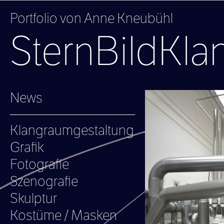
Portfolio von Anne Kneubühl
SternBildKla
News
Klangraumgestaltung
Grafik
Fotografie
Szenografie
Skulptur
Kostüme / Masken