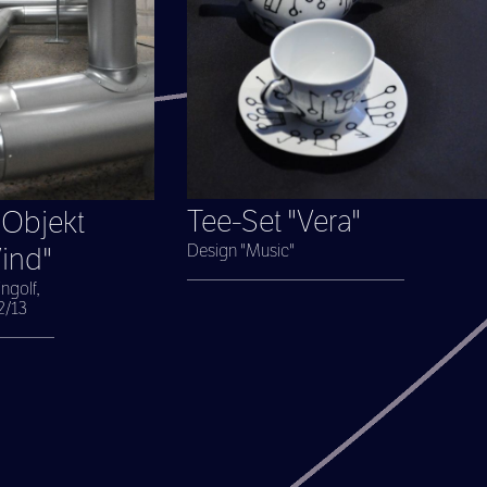
Tee-Set "Vera"
 Objekt
Design "Music"
ind"
_________________________
ngolf,
2/13
_______